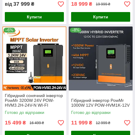
37 999
18 999
від
₴
₴
19 999 ₴
Купити
Купити
–6%
–8%
Гібридний сонячний інвертор
PowMr 3200W 24V POW-
Гібридний інвертор PowMr
HVM3.2H-24V-N WI-FI
1000W 12V POW-HVM1K-12V
Готово до відправки
Готово до відправки
15 499
11 999
₴
₴
16 499 ₴
12 999 ₴