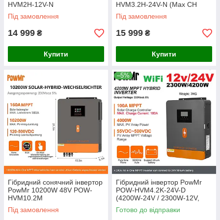
HVM2H-12V-N
HVM3.2H-24V-N (Max СH
80A, AC 60)
Під замовлення
Під замовлення
14 999
15 999
₴
₴
Купити
Купити
–5%
Гібридний сонячний інвертор
Гібридний інвертор PowMr
PowMr 10200W 48V POW-
POW-HVM4.2K-24V-D
HVM10.2M
(4200W-24V / 2300W-12V,
Max CH 100A, AC 100)
Під замовлення
Готово до відправки