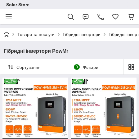
Solar Store
Товари та послуги
Гібридні інвертори
Гібридні інве
Гібридні інвертори PowMr
Сортування
0
Фільтри
–13%
–5%