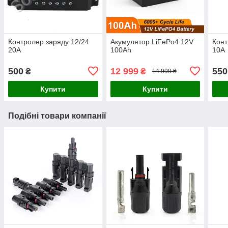
Контролер заряду 12/24
Акумулятор LiFePo4 12V
Конт
20А
100Ah
10А
500
12 999
550
₴
₴
14 999 ₴
Купити
Купити
Подібні товари компанії