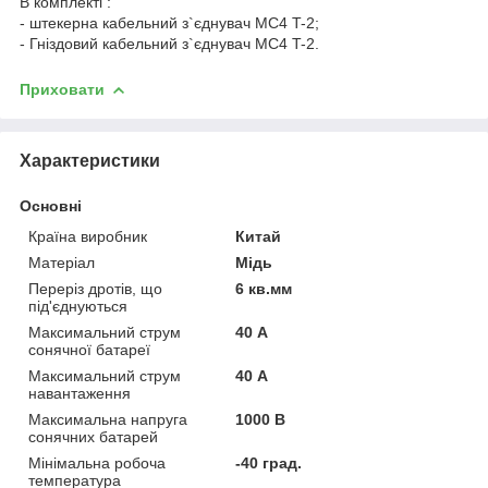
В комплекті :
- штекерна кабельний з`єднувач MC4 T-2;
- Гніздовий кабельний з`єднувач MC4 T-2.
Приховати
Характеристики
Основні
Країна виробник
Китай
Матеріал
Мідь
Переріз дротів, що
6 кв.мм
під'єднуються
Максимальний струм
40 А
сонячної батареї
Максимальний струм
40 А
навантаження
Максимальна напруга
1000 В
сонячних батарей
Мінімальна робоча
-40 град.
температура