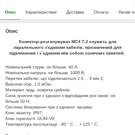
Опис
Характеристики
Доставка
Оплата
Умови п
Опис
Конектор-розгалужувач МС4 T-2 служить для
паралельного з'єднання кабелів. призначений для
підключення і з`єднання між собою сонячних панелей.
Номінальний струм, не більше: 40 А;
Номінальна напруга, не більше: 1000 В;
Перетин кабелю, що підключається 2.5 ... 6 мм 2;
Внесене опір: 1.0 мОм;
Матеріал: мідь, покрита сріблом;
Сила зусилля при з`єднанні з відповідним роз`ємом: не
більше 50 Н;
Система блокування при з`єднанні: засувка;
Клас захисту: IP67;
Клас горючості: UL94-V0;
Температура експлуатації: -40 ° С ... + 125 ° С.