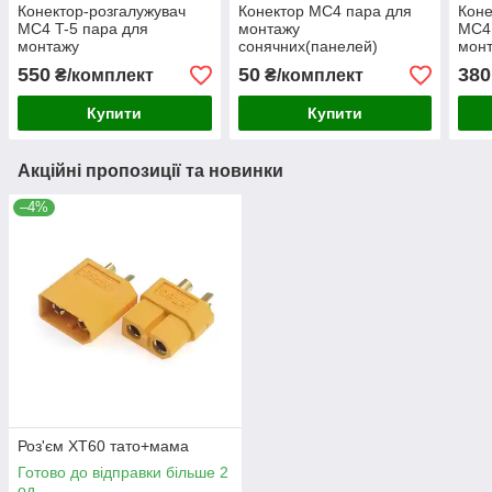
Конектор-розгалужувач
Конектор МС4 пара для
Коне
МС4 T-5 пара для
монтажу
МС4 
монтажу
сонячних(панелей)
мон
сонячних(панелей)
систем
соня
550
50
380
₴/комплект
₴/комплект
систем
сист
Купити
Купити
Акційні пропозиції та новинки
–4%
Роз'єм XT60 тато+мама
Готово до відправки більше 2
од.