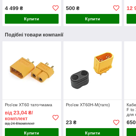
4 499
500
12 
₴
₴
Купити
Купити
Подібні товари компанії
Роз'єм XT60 тато+мама
Роз'єм XT60H-М(тато)
Кабе
F to
23,04
від
₴/
для 
комплект
EcoF
23
650
₴
від 24 ₴/комплект
соня
Купити
Купити