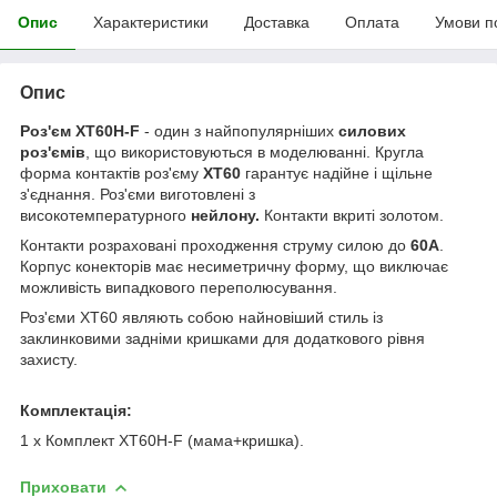
Опис
Характеристики
Доставка
Оплата
Умови п
Опис
Роз'єм XT60H-F
- один з найпопулярніших
силових
роз'ємів
, що використовуються в моделюванні. Кругла
форма контактів роз'єму
XT60
гарантує надійне і щільне
з'єднання. Роз'єми виготовлені з
високотемпературного
нейлону.
Контакти вкриті золотом.
Контакти розраховані проходження струму силою до
60А
.
Корпус конекторів має несиметричну форму, що виключає
можливість випадкового переполюсування.
Роз'єми XT60 являють собою найновіший стиль із
заклинковими задніми кришками для додаткового рівня
захисту.
Комплектація:
1 x Комплект XT60H-F (мама+кришка).
Приховати