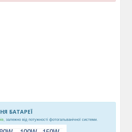
Я БАТАРЕЇ
ів
, залежно від потужності фотогальванічної системи.