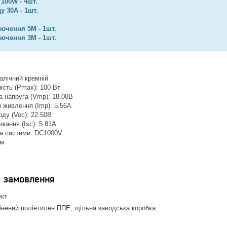
100W - 4шт.
у 30А - 1шт.
лючення 5М - 1шт.
лючення 3М - 1шт.
алічний кремній
сть (Pmax): 100 Вт
 напруга (Vmp): 18.00В
 живлення (Imp): 5.56A
оду (Voc): 22.50В
кання (Isc): 5.81A
а системи: DC1000V
мм
я замовлення
ект
нений поліетилен ППЕ, щільна заводська коробка.