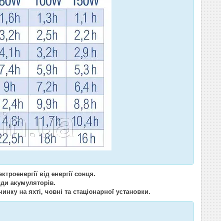
троенергії від енергії сонця.
иди акумуляторів.
инку на яхті, човні та стаціонарної установки.