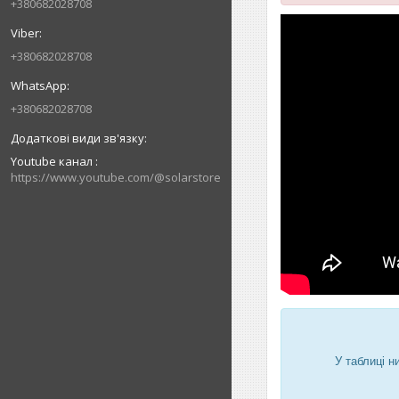
+380682028708
+380682028708
+380682028708
Youtube канал
https://www.youtube.com/@solarstore
У таблиці 