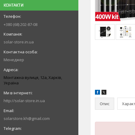
КОНТАКТИ
+380 (68) 202-87-08
solar-store.in.ua
Менеджер
Монтажна вулиця, 12а, Харків,
Україна
http://solar-store.in.ua
Опис
Харак
solarstore.kh@gmail.com