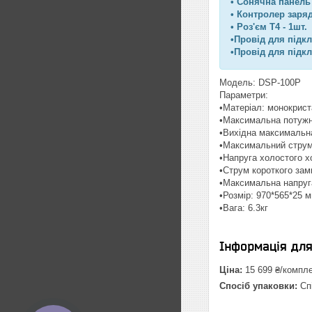
• Сонячна панель 
• Контролер заряд
• Роз'єм Т4 - 1шт.
•Провід для підк
•Провід для підк
Модель: DSP-100P
Параметри:
•Матеріал: монокрист
•Максимальна потужні
•Вихідна максимальна
•Максимальний струм
•Напруга холостого х
•Струм короткого зами
•Максимальна напруг
•Розмір: 970*565*25 
•Вага: 6.3кг
Інформація дл
Ціна:
15 699 ₴/компл
Спосіб упаковки:
Спі