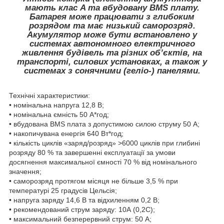
мають клас A та вбудовану BMS плату.
Батарея може працювати з глибоким
розрядом та має низький саморозряд.
Акумулятор може бути встановлено у
системах автономного електричного
живлення будівель та різних об’єктів, на
транспорті, силових установках, а також у
системах з сонячними (геліо-) панелями.
Технічні характеристики:
• номінальна напруга 12,8 В;
• номінальна ємність 50 А*год;
• вбудована BMS плата з допустимою силою струму 50 A;
• накопичувана енергія 640 Вт*год;
• кількість циклів «заряд/розряд» >6000 циклів при глибині
розряду 80 % та завершенні експлуатації за умови
досягнення максимальної ємності 70 % від номінального
значення;
• саморозряд протягом місяця не більше 3,5 % при
температурі 25 градусів Цельсія;
• напруга заряду 14,6 В та відхиленням 0,2 В;
• рекомендований струм заряду: 10А (0,2C);
• максимальний безперервний струм: 50 A;