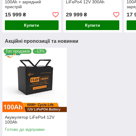
100Ah + зарядний
LiFePo4 12V 300Ah
100A
пристрій
заря
15 999
29 999
17 
₴
₴
Купити
Купити
Акційні пропозиції та новинки
Топ продажів
–13%
Акумулятор LiFePo4 12V
100Ah
Готово до відправки