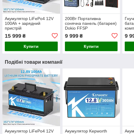
Акумулятор LiFePo4 12V
200Вт Портативна
Гнуч
100Ah + зарядний
сонячна панель (батарея)
бата
пристрій
Dokio FFSP
комп
15 999
9 999
9 9
₴
₴
Купити
Купити
Подібні товари компанії
Акумулятор LiFePo4 12V
Акумулятор Kepworth
Акум