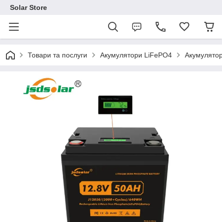
Solar Store
Товари та послуги
Акумулятори LiFePO4
Акумулятор