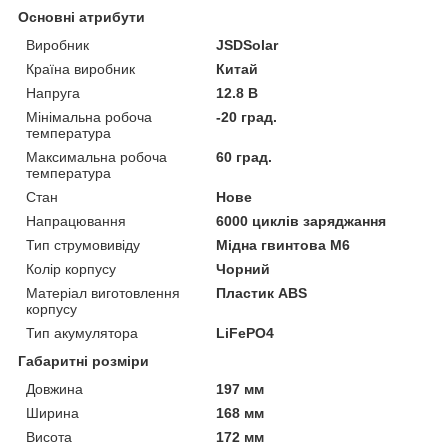
Основні атрибути
Виробник
JSDSolar
Країна виробник
Китай
Напруга
12.8 В
Мінімальна робоча
-20 град.
температура
Максимальна робоча
60 град.
температура
Стан
Нове
Напрацювання
6000 циклів заряджання
Тип струмовивіду
Мідна гвинтова М6
Колір корпусу
Чорний
Матеріал виготовлення
Пластик ABS
корпусу
Тип акумулятора
LiFePO4
Габаритні розміри
Довжина
197 мм
Ширина
168 мм
Висота
172 мм