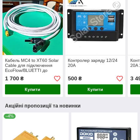
Кабель MC4 to XT60 Solar
Контролер заряду 12/24
Кон
Cable для підключення
20А
20A 
EcoFlow/BLUETTI до
сонячної панелі 9м.
1 700
500
3 4
₴
₴
Купити
Купити
Акційні пропозиції та новинки
–4%