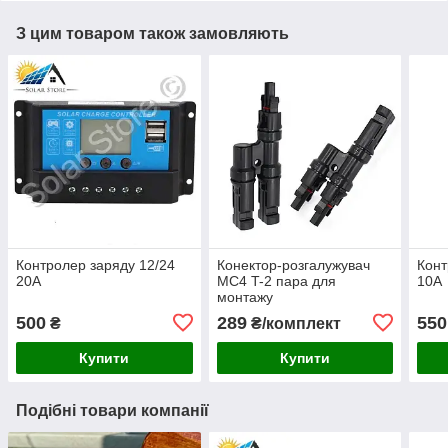
З цим товаром також замовляють
Контролер заряду 12/24
Конектор-розгалужувач
Конт
20А
МС4 T-2 пара для
10А
монтажу
сонячних(панелей)
500
289
550
₴
₴/комплект
систем
Купити
Купити
Подібні товари компанії