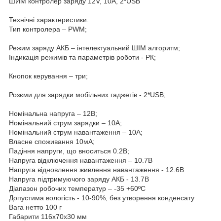
ШИМ контролер заряду 12V, 10A, 2*USB
Технічні характеристики:
Тип контролера – PWM;
Режим заряду АКБ – інтелектуальний ШІМ алгоритм;
Індикація режимів та параметрів роботи - РК;
Кнопок керування – три;
Розєми для зарядки мобільних гаджетів - 2*USB;
Номінальна напруга – 12В;
Номінальний струм зарядки – 10А;
Номінальний струм навантаження – 10А;
Власне споживання 10мА;
Падіння напруги, що вноситься 0.2В;
Напруга відключення навантаження – 10.7В
Напруга відновлення живлення навантаження - 12.6В
Напруга підтримуючого заряду АКБ - 13.7В
Діапазон робочих температур – -35 +60ºС
Допустима вологість - 10-90%, без утворення конденсату
Вага нетто 100 г
Габарити 116х70х30 мм