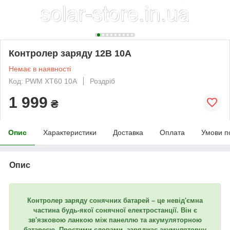
Контролер заряду 12В 10А
Немає в наявності
Код: PWM XT60 10А
Роздріб
1 999
₴
Опис
Характеристики
Доставка
Оплата
Умови п
Опис
Контролер заряду сонячних батарей – це невід'ємна
частина будь-якої сонячної електростанції. Він є
зв'язковою ланкою між панеллю та акумуляторною
батареєю. Простими словами, заряджає акумуляторну