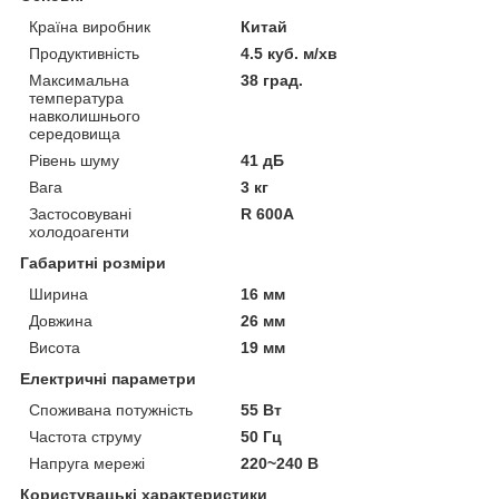
Країна виробник
Китай
Продуктивність
4.5 куб. м/хв
Максимальна
38 град.
температура
навколишнього
середовища
Рівень шуму
41 дБ
Вага
3 кг
Застосовувані
R 600А
холодоагенти
Габаритні розміри
Ширина
16 мм
Довжина
26 мм
Висота
19 мм
Електричні параметри
Споживана потужність
55 Вт
Частота струму
50 Гц
Напруга мережі
220~240 В
Користувацькі характеристики