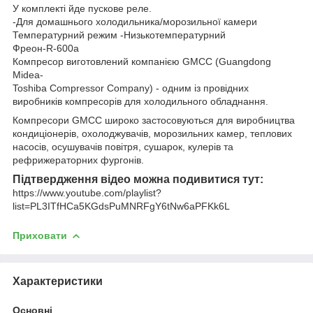
У комплекті йде пускове реле.
-Для домашнього холодильника/морозильної камери
Температурний режим -Низькотемпературний
Фреон-R-600а
Компресор виготовлений компанією GMCC (Guangdong
Midea-
Toshiba Compressor Company) - одним із провідних
виробників компресорів для холодильного обладнання.
Компресори GMCC широко застосовуються для виробництва
кондиціонерів, охолоджувачів, морозильних камер, теплових
насосів, осушувачів повітря, сушарок, кулерів та
рефрижераторних фургонів.
Підтвердження відео можна подивитися тут:
https://www.youtube.com/playlist?
list=PL3ITfHCa5KGdsPuMNRFgY6tNw6aPFKk6L
Приховати
Характеристики
Основні