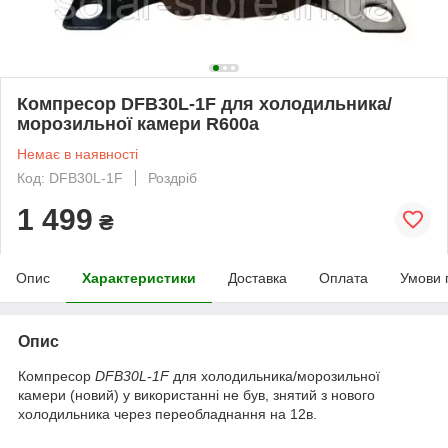
Компресор DFB30L-1F для холодильника/
морозильної камери R600а
Немає в наявності
Код: DFB30L-1F
Роздріб
1 499
₴
Опис
Характеристики
Доставка
Оплата
Умови 
Опис
Компресор
DFB30L
-
1F
для холодильника/морозильної
камери (новий) у використанні не був, знятий з нового
холодильника через переобладнання на 12в.