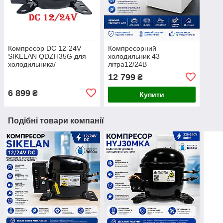
Компресор DC 12-24V
Компресорний
SIKELAN QDZH35G для
холодильник 43
холодильника/
літра12/24В
морозильной камеры
12 799
₴
6 899
₴
Купити
Подібні товари компанії