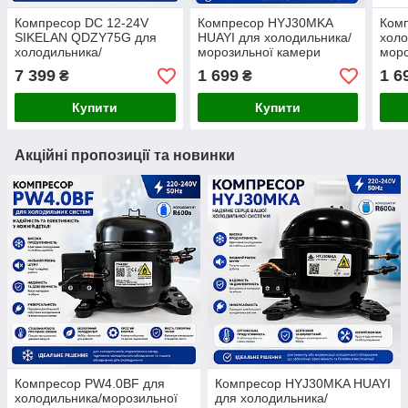
Компресор DC 12-24V
Компресор HYJ30MKA
Ком
SIKELAN QDZY75G для
HUAYI для холодильника/
холо
холодильника/
морозильної камери
моро
морозильной камеры
R600а
R60
7 399
1 699
1 6
₴
₴
Купити
Купити
Акційні пропозиції та новинки
Компресор PW4.0BF для
Компресор HYJ30MKA HUAYI
холодильника/морозильної
для холодильника/