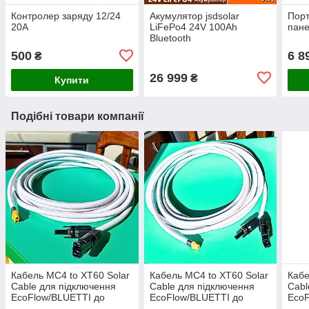
Контролер заряду 12/24
Акумулятор jsdsolar
Порт
20А
LiFePo4 24V 100Ah
пане
Bluetooth
500
6 8
₴
26 999
₴
Купити
Подібні товари компанії
Кабель MC4 to XT60 Solar
Кабель MC4 to XT60 Solar
Кабе
Cable для підключення
Cable для підключення
Cabl
EcoFlow/BLUETTI до
EcoFlow/BLUETTI до
EcoF
сонячної панелі 9м.
сонячної панелі 4м.
соня