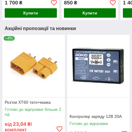
1 700
850
1 4
₴
₴
Купити
Купити
Акційні пропозиції та новинки
–4%
Роз'єм XT60 тато+мама
Готово до відправки більше 2
од.
Контролер заряду 12В 20А
23,04
Готово до відправки
від
₴/
комплект