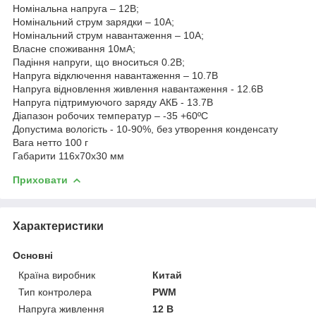
Номінальна напруга – 12В;
Номінальний струм зарядки – 10А;
Номінальний струм навантаження – 10А;
Власне споживання 10мА;
Падіння напруги, що вноситься 0.2В;
Напруга відключення навантаження – 10.7В
Напруга відновлення живлення навантаження - 12.6В
Напруга підтримуючого заряду АКБ - 13.7В
Діапазон робочих температур – -35 +60ºС
Допустима вологість - 10-90%, без утворення конденсату
Вага нетто 100 г
Габарити 116х70х30 мм
Приховати
Характеристики
Основні
Країна виробник
Китай
Тип контролера
PWM
Напруга живлення
12 В