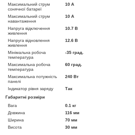
Максимальний струм
10 А
сонячної батареї
Максимальний струм
10 А
навантаження
Напруга відключення
10.7 В
живлення
Напруга відновлення
12.6 В
живлення
Мінімальна робоча
-35 град.
температура
Максимальна робоча
60 град.
температура
Максимальна потужність
240 Вт
панелі
Індикатор рівня заряду
Так
Габаритні розміри
Вага
0.1 кг
Довжина
116 мм
Ширина
70 мм
Висота
30 мм