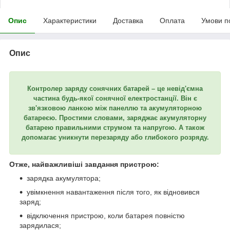
Опис
Характеристики
Доставка
Оплата
Умови п
Опис
Контролер заряду сонячних батарей – це невід'ємна
частина будь-якої сонячної електростанції. Він є
зв'язковою ланкою між панеллю та акумуляторною
батареєю. Простими словами, заряджає акумуляторну
батарею правильними струмом та напругою. А також
допомагає уникнути перезаряду або глибокого розряду.
Отже, найважливіші завдання пристрою:
зарядка акумулятора;
увімкнення навантаження після того, як відновився
заряд;
відключення пристрою, коли батарея повністю
зарядилася;