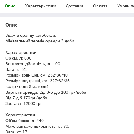
Опис
Характеристики
Доставка
Оплата
Умови п
Опис
Здам в оренду автобокси.
Мінімальний термін оренди 3 доби.
Характеристики:
Об'єм, л: 600.
Вантажопідйомність, кг: 100.
Вага, кг: 21.
Розміри зовнішні, см: 232*86*40.
Розміри внутрішні, см: 227*82*35.
Колір чорний матовий.
Вартість оренди: Від 3-6 діб 180 грн/доба
Від 7 діб 170грн/доба
Застава: 12000 грн.
Характеристики:
Об'єм бокса, л: 440.
Макс вантажопідйомність, кг: 70.
Вага, кг: 17.