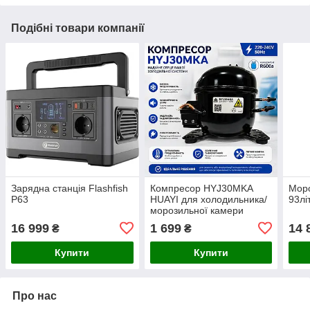
Подібні товари компанії
Зарядна станція Flashfish
Компресор HYJ30MKA
Мор
P63
HUAYI для холодильника/
93лі
морозильної камери
R600а
16 999
1 699
14 
₴
₴
Купити
Купити
Про нас