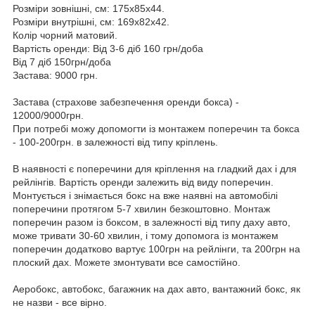
Розміри зовнішні, см: 175x85x44.
Розміри внутрішні, см: 169x82x42.
Колір чорний матовий.
Вартість оренди: Від 3-6 діб 160 грн/доба
Від 7 діб 150грн/доба
Застава: 9000 грн.
Застава (страхове забезпечення оренди бокса) -
12000/9000грн.
При потребі можу допомогти із монтажем поперечин та бокса
- 100-200грн. в залежності від типу кріплень.
В наявності є поперечини для кріплення на гладкий дах і для
рейлінгів. Вартість оренди залежить від виду поперечин.
Монтується і знімається бокс на вже наявні на автомобілі
поперечини протягом 5-7 хвилин безкоштовно. Монтаж
поперечин разом із боксом, в залежності від типу даху авто,
може тривати 30-60 хвилин, і тому допомога із монтажем
поперечин додатково вартує 100грн на рейлінги, та 200грн на
плоский дах. Можете змонтувати все самостійно.
Аеробокс, автобокс, багажник на дах авто, вантажний бокс, як
не назви - все вірно.